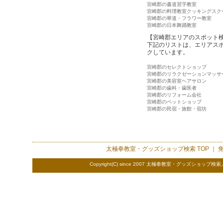
宮崎郡の書道習字教室
宮崎郡の料理教室クッキングスク
宮崎郡の華道・フラワー教室
宮崎郡の日本舞踊教室
【宮崎郡エリアのスポット
下記のリストは、エリアス
クしています。
宮崎郡のセレクトショップ
宮崎郡のリラクゼーションマッサ
宮崎郡の美容室ヘアサロン
宮崎郡の歯科・歯医者
宮崎郡のリフォーム会社
宮崎郡のペットショップ
宮崎郡の民宿・旅館・宿坊
太極拳教室・グッズショップ検索
TOP ｜
Copyright(C) since 2007 太極拳教室・グッズショップ検索