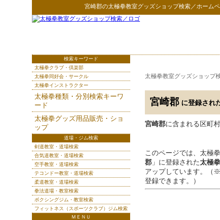
宮崎郡
の
太極拳教室グッズショップ検索
／ホームペ
検索キーワード
太極拳クラブ・倶楽部
太極拳教室グッズショップ
太極拳同好会・サークル
太極拳インストラクター
太極拳種類・分別検索キーワ
宮崎郡
に登録され
ード
太極拳グッズ用品販売・ショ
宮崎郡
に含まれる区町
ップ
道場・ジム検索
剣道教室・道場検索
このページでは、太極
合気道教室・道場検索
郡
」に登録された
太極
空手教室・道場検索
アップしています。（
テコンドー教室・道場検索
登録できます。）
柔道教室・道場検索
拳法道場・教室検索
ボクシングジム・教室検索
フィットネス（スポーツクラブ）ジム検索
ＭＥＮＵ