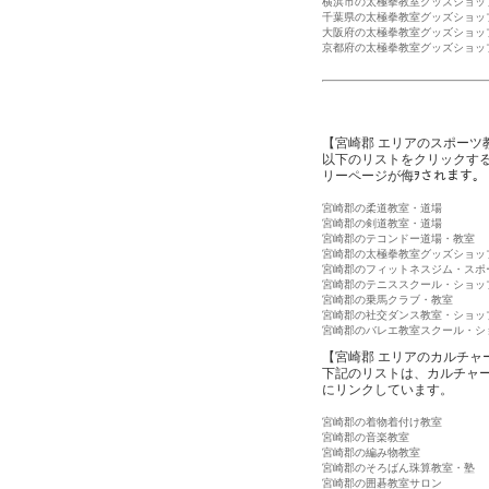
横浜市の太極拳教室グッズショッ
千葉県の太極拳教室グッズショッ
大阪府の太極拳教室グッズショッ
京都府の太極拳教室グッズショッ
【宮崎郡 エリアのスポーツ
以下のリストをクリックす
リーページが侮ｦされます。
宮崎郡の柔道教室・道場
宮崎郡の剣道教室・道場
宮崎郡のテコンドー道場・教室
宮崎郡の太極拳教室グッズショッ
宮崎郡のフィットネスジム・スポ
宮崎郡のテニススクール・ショッ
宮崎郡の乗馬クラブ・教室
宮崎郡の社交ダンス教室・ショッ
宮崎郡のバレエ教室スクール・シ
【宮崎郡 エリアのカルチャ
下記のリストは、カルチャ
にリンクしています。
宮崎郡の着物着付け教室
宮崎郡の音楽教室
宮崎郡の編み物教室
宮崎郡のそろばん珠算教室・塾
宮崎郡の囲碁教室サロン