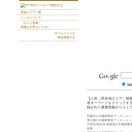
RSSリーダーで購読する
登録エリア一覧
リンクについて
「口コミ投稿」
情報をお寄せください
ホームページを
新規登録する
W
【人気（所在地エリア）検
各キーワードをクリックする
録された事業情報がリスト
札幌市の太極拳教室グッズショッ
東京都の太極拳教室グッズショッ
渋谷区/恵比寿,表参道の太極拳教
検索