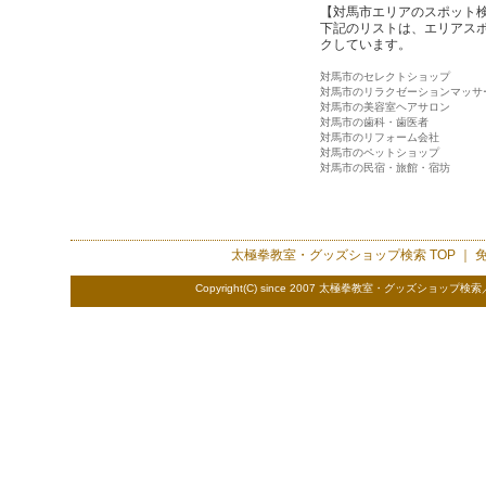
【対馬市エリアのスポット
下記のリストは、エリアス
クしています。
対馬市のセレクトショップ
対馬市のリラクゼーションマッサ
対馬市の美容室ヘアサロン
対馬市の歯科・歯医者
対馬市のリフォーム会社
対馬市のペットショップ
対馬市の民宿・旅館・宿坊
太極拳教室・グッズショップ検索
TOP ｜
Copyright(C) since 2007 太極拳教室・グッズショップ検索