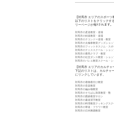
【対馬市 エリアのスポーツ
以下のリストをクリックす
リーページが侮ｦされます。
対馬市の柔道教室・道場
対馬市の剣道教室・道場
対馬市のテコンドー道場・教室
対馬市の太極拳教室グッズショッ
対馬市のフィットネスジム・スポ
対馬市のテニススクール・ショッ
対馬市の乗馬クラブ・教室
対馬市の社交ダンス教室・ショッ
対馬市のバレエ教室スクール・シ
【対馬市 エリアのカルチャ
下記のリストは、カルチャ
にリンクしています。
対馬市の着物着付け教室
対馬市の音楽教室
対馬市の編み物教室
対馬市のそろばん珠算教室・塾
対馬市の囲碁教室サロン
対馬市の書道習字教室
対馬市の料理教室クッキングスク
対馬市の華道・フラワー教室
対馬市の日本舞踊教室