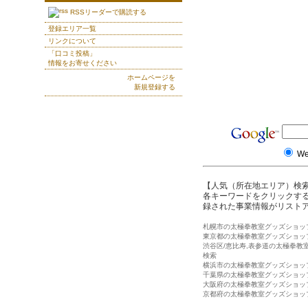
RSSリーダーで購読する
登録エリア一覧
リンクについて
「口コミ投稿」
情報をお寄せください
ホームページを
新規登録する
W
【人気（所在地エリア）検
各キーワードをクリックする
録された事業情報がリスト
札幌市の太極拳教室グッズショッ
東京都の太極拳教室グッズショッ
渋谷区/恵比寿,表参道の太極拳教
検索
横浜市の太極拳教室グッズショッ
千葉県の太極拳教室グッズショッ
大阪府の太極拳教室グッズショッ
京都府の太極拳教室グッズショッ