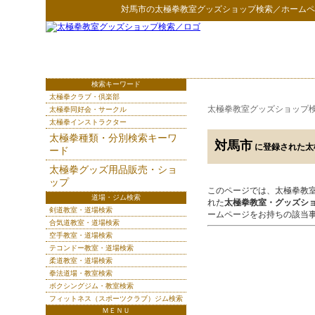
対馬市
の
太極拳教室グッズショップ検索
／ホームペ
検索キーワード
太極拳クラブ・倶楽部
太極拳教室グッズショップ
太極拳同好会・サークル
太極拳インストラクター
太極拳種類・分別検索キーワ
対馬市
に登録された太
ード
太極拳グッズ用品販売・ショ
ップ
このページでは、太極拳教
道場・ジム検索
れた
太極拳教室・グッズシ
剣道教室・道場検索
ームページをお持ちの該当
合気道教室・道場検索
空手教室・道場検索
テコンドー教室・道場検索
柔道教室・道場検索
拳法道場・教室検索
ボクシングジム・教室検索
フィットネス（スポーツクラブ）ジム検索
ＭＥＮＵ