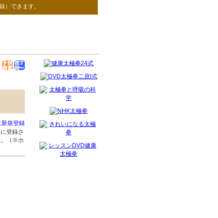
録）できます。
に新規登録
」に登録さ
す。（※ホ