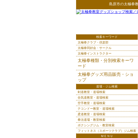
島原市
の
太極拳
検索キーワード
太極拳クラブ・倶楽部
太極拳同好会・サークル
太極拳インストラクター
太極拳種類・分別検索キーワ
ード
太極拳グッズ用品販売・ショ
ップ
道場・ジム検索
剣道教室・道場検索
合気道教室・道場検索
空手教室・道場検索
テコンドー教室・道場検索
柔道教室・道場検索
拳法道場・教室検索
ボクシングジム・教室検索
フィットネス（スポーツクラブ）ジム検索
ＭＥＮＵ