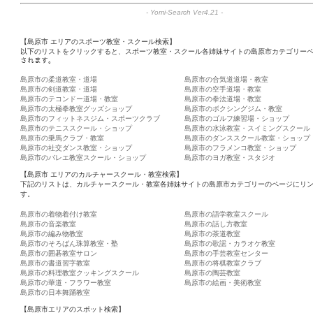
-
Yomi-Search Ver4.21
-
【島原市 エリアのスポーツ教室・スクール検索】
以下のリストをクリックすると、スポーツ教室・スクール各姉妹サイトの島原市カテゴリーペ
されます。
島原市の柔道教室・道場
島原市の合気道道場・教室
島原市の剣道教室・道場
島原市の空手道場・教室
島原市のテコンドー道場・教室
島原市の拳法道場・教室
島原市の太極拳教室グッズショップ
島原市のボクシングジム・教室
島原市のフィットネスジム・スポーツクラブ
島原市のゴルフ練習場・ショップ
島原市のテニススクール・ショップ
島原市の水泳教室・スイミングスクール
島原市の乗馬クラブ・教室
島原市のダンススクール教室・ショップ
島原市の社交ダンス教室・ショップ
島原市のフラメンコ教室・ショップ
島原市のバレエ教室スクール・ショップ
島原市のヨガ教室・スタジオ
【島原市 エリアのカルチャースクール・教室検索】
下記のリストは、カルチャースクール・教室各姉妹サイトの島原市カテゴリーのページにリ
す。
島原市の着物着付け教室
島原市の語学教室スクール
島原市の音楽教室
島原市の話し方教室
島原市の編み物教室
島原市の茶道教室
島原市のそろばん珠算教室・塾
島原市の歌謡・カラオケ教室
島原市の囲碁教室サロン
島原市の手芸教室センター
島原市の書道習字教室
島原市の将棋教室クラブ
島原市の料理教室クッキングスクール
島原市の陶芸教室
島原市の華道・フラワー教室
島原市の絵画・美術教室
島原市の日本舞踊教室
【島原市エリアのスポット検索】