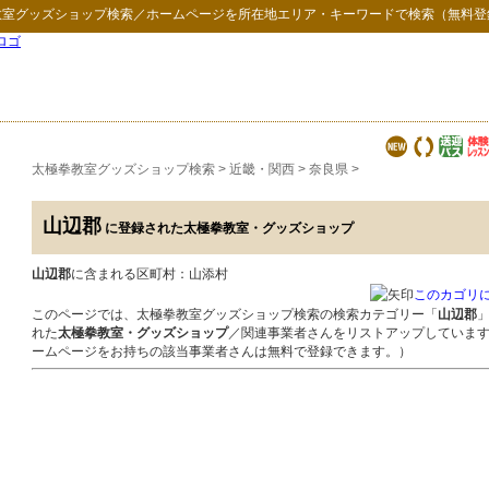
教室グッズショップ検索
／ホームページを所在地エリア・キーワードで検索（無料登
太極拳教室グッズショップ検索
>
近畿・関西
>
奈良県
>
山辺郡
に登録された太極拳教室・グッズショップ
山辺郡
に含まれる区町村：山添村
このカゴリ
このページでは、太極拳教室グッズショップ検索の検索カテゴリー「
山辺郡
れた
太極拳教室・グッズショップ
／関連事業者さんをリストアップしていま
ームページをお持ちの該当事業者さんは無料で登録できます。）