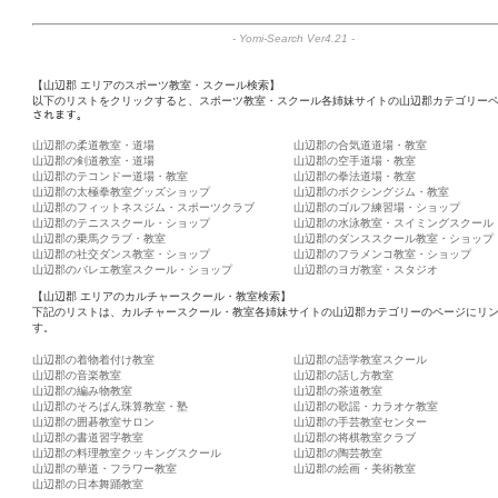
-
Yomi-Search Ver4.21
-
【山辺郡 エリアのスポーツ教室・スクール検索】
以下のリストをクリックすると、スポーツ教室・スクール各姉妹サイトの山辺郡カテゴリーペ
されます。
山辺郡の柔道教室・道場
山辺郡の合気道道場・教室
山辺郡の剣道教室・道場
山辺郡の空手道場・教室
山辺郡のテコンドー道場・教室
山辺郡の拳法道場・教室
山辺郡の太極拳教室グッズショップ
山辺郡のボクシングジム・教室
山辺郡のフィットネスジム・スポーツクラブ
山辺郡のゴルフ練習場・ショップ
山辺郡のテニススクール・ショップ
山辺郡の水泳教室・スイミングスクール
山辺郡の乗馬クラブ・教室
山辺郡のダンススクール教室・ショップ
山辺郡の社交ダンス教室・ショップ
山辺郡のフラメンコ教室・ショップ
山辺郡のバレエ教室スクール・ショップ
山辺郡のヨガ教室・スタジオ
【山辺郡 エリアのカルチャースクール・教室検索】
下記のリストは、カルチャースクール・教室各姉妹サイトの山辺郡カテゴリーのページにリ
す。
山辺郡の着物着付け教室
山辺郡の語学教室スクール
山辺郡の音楽教室
山辺郡の話し方教室
山辺郡の編み物教室
山辺郡の茶道教室
山辺郡のそろばん珠算教室・塾
山辺郡の歌謡・カラオケ教室
山辺郡の囲碁教室サロン
山辺郡の手芸教室センター
山辺郡の書道習字教室
山辺郡の将棋教室クラブ
山辺郡の料理教室クッキングスクール
山辺郡の陶芸教室
山辺郡の華道・フラワー教室
山辺郡の絵画・美術教室
山辺郡の日本舞踊教室