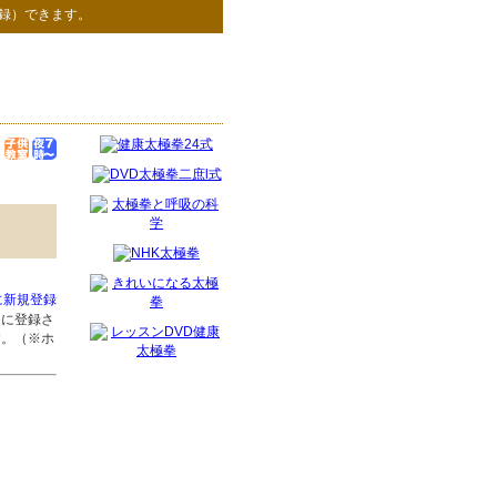
録）できます。
に新規登録
」に登録さ
す。（※ホ