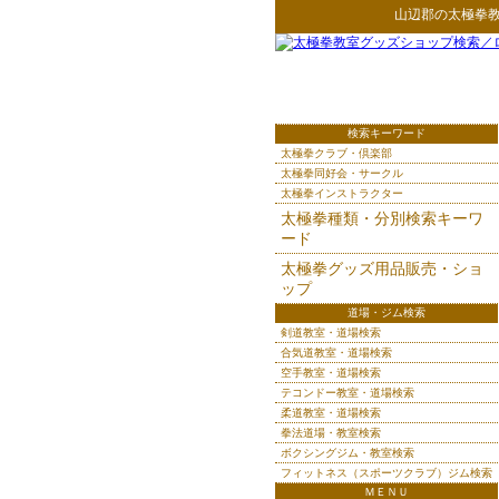
山辺郡
の
太極拳
検索キーワード
太極拳クラブ・倶楽部
太極拳同好会・サークル
太極拳インストラクター
太極拳種類・分別検索キーワ
ード
太極拳グッズ用品販売・ショ
ップ
道場・ジム検索
剣道教室・道場検索
合気道教室・道場検索
空手教室・道場検索
テコンドー教室・道場検索
柔道教室・道場検索
拳法道場・教室検索
ボクシングジム・教室検索
フィットネス（スポーツクラブ）ジム検索
ＭＥＮＵ