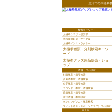
魚沼市
の
太極拳
検索キーワード
太極拳クラブ・倶楽部
太極拳同好会・サークル
太極拳インストラクター
太極拳種類・分別検索キーワ
ード
太極拳グッズ用品販売・ショ
ップ
道場・ジム検索
剣道教室・道場検索
合気道教室・道場検索
空手教室・道場検索
テコンドー教室・道場検索
柔道教室・道場検索
拳法道場・教室検索
ボクシングジム・教室検索
フィットネス（スポーツクラブ）ジム検索
ＭＥＮＵ