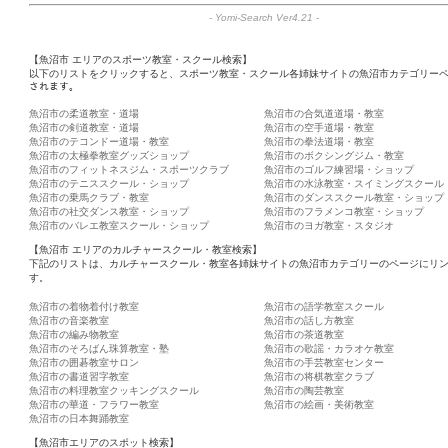
-
Yomi-Search Ver4.21
-
【魚沼市 エリアのスポーツ教室・スクール検索】
以下のリストをクリックすると、スポーツ教室・スクール各姉妹サイトの魚沼市カテゴリーペ
されます。
魚沼市の柔道教室・道場
魚沼市の合気道道場・教室
魚沼市の剣道教室・道場
魚沼市の空手道場・教室
魚沼市のテコンドー道場・教室
魚沼市の拳法道場・教室
魚沼市の太極拳教室グッズショップ
魚沼市のボクシングジム・教室
魚沼市のフィットネスジム・スポーツクラブ
魚沼市のゴルフ練習場・ショップ
魚沼市のテニススクール・ショップ
魚沼市の水泳教室・スイミングスクール
魚沼市の乗馬クラブ・教室
魚沼市のダンススクール教室・ショップ
魚沼市の社交ダンス教室・ショップ
魚沼市のフラメンコ教室・ショップ
魚沼市のバレエ教室スクール・ショップ
魚沼市のヨガ教室・スタジオ
【魚沼市 エリアのカルチャースクール・教室検索】
下記のリストは、カルチャースクール・教室各姉妹サイトの魚沼市カテゴリーのページにリ
す。
魚沼市の着物着付け教室
魚沼市の語学教室スクール
魚沼市の音楽教室
魚沼市の話し方教室
魚沼市の編み物教室
魚沼市の茶道教室
魚沼市のそろばん珠算教室・塾
魚沼市の歌謡・カラオケ教室
魚沼市の囲碁教室サロン
魚沼市の手芸教室センター
魚沼市の書道習字教室
魚沼市の将棋教室クラブ
魚沼市の料理教室クッキングスクール
魚沼市の陶芸教室
魚沼市の華道・フラワー教室
魚沼市の絵画・美術教室
魚沼市の日本舞踊教室
【魚沼市エリアのスポット検索】