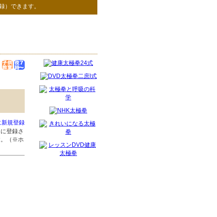
録）できます。
に新規登録
」に登録さ
す。（※ホ