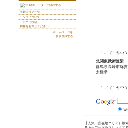
RSSリーダーで購読する
登録エリア一覧
リンクについて
「口コミ投稿」
情報をお寄せください
ホームページを
新規登録する
1 - 1 ( 1 件中
北関東武術連盟
群馬県高崎市綿貫
太極拳
1 - 1 ( 1 件中
W
【人気（所在地エリア）検
各キーワードをクリックする