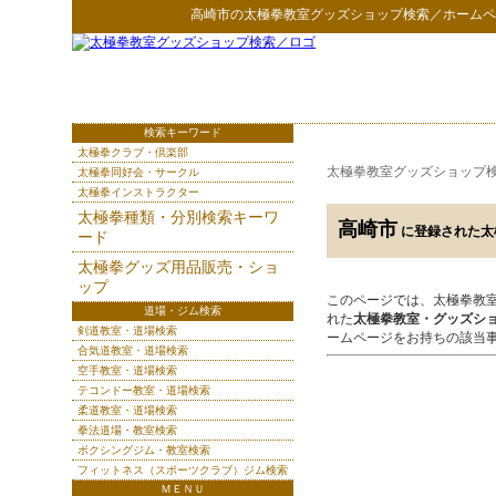
高崎市
の
太極拳教室グッズショップ検索
／ホームペ
検索キーワード
太極拳クラブ・倶楽部
太極拳教室グッズショップ
太極拳同好会・サークル
太極拳インストラクター
太極拳種類・分別検索キーワ
高崎市
に登録された太
ード
太極拳グッズ用品販売・ショ
ップ
このページでは、太極拳教
道場・ジム検索
れた
太極拳教室・グッズシ
剣道教室・道場検索
ームページをお持ちの該当
合気道教室・道場検索
空手教室・道場検索
テコンドー教室・道場検索
柔道教室・道場検索
拳法道場・教室検索
ボクシングジム・教室検索
フィットネス（スポーツクラブ）ジム検索
ＭＥＮＵ