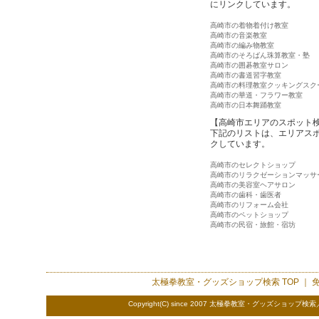
にリンクしています。
高崎市の着物着付け教室
高崎市の音楽教室
高崎市の編み物教室
高崎市のそろばん珠算教室・塾
高崎市の囲碁教室サロン
高崎市の書道習字教室
高崎市の料理教室クッキングスク
高崎市の華道・フラワー教室
高崎市の日本舞踊教室
【高崎市エリアのスポット
下記のリストは、エリアス
クしています。
高崎市のセレクトショップ
高崎市のリラクゼーションマッサ
高崎市の美容室ヘアサロン
高崎市の歯科・歯医者
高崎市のリフォーム会社
高崎市のペットショップ
高崎市の民宿・旅館・宿坊
太極拳教室・グッズショップ検索
TOP ｜
Copyright(C) since 2007 太極拳教室・グッズショップ検索