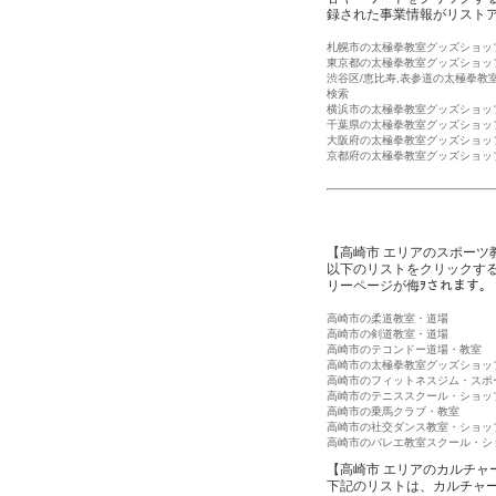
録された事業情報がリスト
札幌市の太極拳教室グッズショッ
東京都の太極拳教室グッズショッ
渋谷区/恵比寿,表参道の太極拳教
検索
横浜市の太極拳教室グッズショッ
千葉県の太極拳教室グッズショッ
大阪府の太極拳教室グッズショッ
京都府の太極拳教室グッズショッ
【高崎市 エリアのスポーツ
以下のリストをクリックす
リーページが侮ｦされます。
高崎市の柔道教室・道場
高崎市の剣道教室・道場
高崎市のテコンドー道場・教室
高崎市の太極拳教室グッズショッ
高崎市のフィットネスジム・スポ
高崎市のテニススクール・ショッ
高崎市の乗馬クラブ・教室
高崎市の社交ダンス教室・ショッ
高崎市のバレエ教室スクール・シ
【高崎市 エリアのカルチャ
下記のリストは、カルチャ