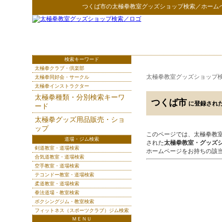
つくば市
の
太極拳教室グッズショップ検索
／ホーム
検索キーワード
太極拳クラブ・倶楽部
太極拳教室グッズショップ
太極拳同好会・サークル
太極拳インストラクター
太極拳種類・分別検索キーワ
つくば市
に登録され
ード
太極拳グッズ用品販売・ショ
ップ
このページでは、太極拳教
道場・ジム検索
された
太極拳教室・グッズ
剣道教室・道場検索
ホームページをお持ちの該
合気道教室・道場検索
空手教室・道場検索
テコンドー教室・道場検索
柔道教室・道場検索
拳法道場・教室検索
ボクシングジム・教室検索
フィットネス（スポーツクラブ）ジム検索
ＭＥＮＵ