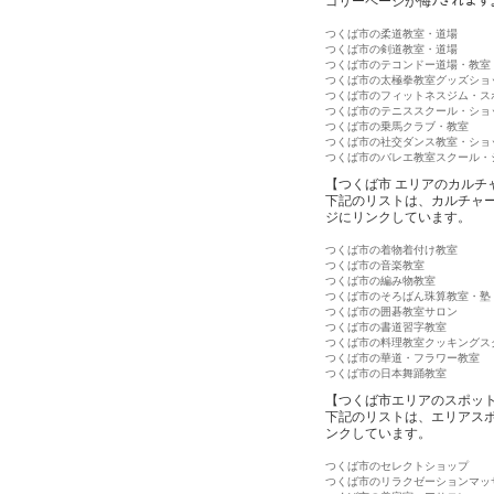
ゴリーページが侮ｦされます
つくば市の柔道教室・道場
つくば市の剣道教室・道場
つくば市のテコンドー道場・教室
つくば市の太極拳教室グッズショ
つくば市のフィットネスジム・ス
つくば市のテニススクール・ショ
つくば市の乗馬クラブ・教室
つくば市の社交ダンス教室・ショ
つくば市のバレエ教室スクール・
【つくば市 エリアのカルチ
下記のリストは、カルチャ
ジにリンクしています。
つくば市の着物着付け教室
つくば市の音楽教室
つくば市の編み物教室
つくば市のそろばん珠算教室・塾
つくば市の囲碁教室サロン
つくば市の書道習字教室
つくば市の料理教室クッキングス
つくば市の華道・フラワー教室
つくば市の日本舞踊教室
【つくば市エリアのスポッ
下記のリストは、エリアス
ンクしています。
つくば市のセレクトショップ
つくば市のリラクゼーションマッ