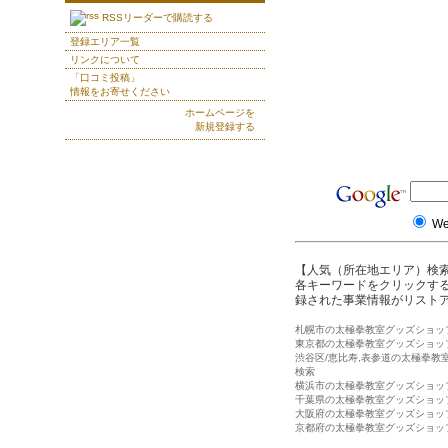
RSSリーダーで購読する
登録エリア一覧
リンクについて
「口コミ投稿」
情報をお寄せください
ホームページを
新規登録する
W
【人気（所在地エリア）検
各キーワードをクリックする
録された事業情報がリスト
札幌市の太極拳教室グッズショッ
東京都の太極拳教室グッズショッ
渋谷区/恵比寿,表参道の太極拳教
検索
横浜市の太極拳教室グッズショッ
千葉県の太極拳教室グッズショッ
大阪府の太極拳教室グッズショッ
京都府の太極拳教室グッズショッ