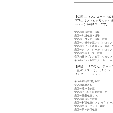
【栄区 エリアのスポーツ教
以下のリストをクリックす
ーページが侮ｦされます。
栄区の柔道教室・道場
栄区の剣道教室・道場
栄区のテコンドー道場・教室
栄区の太極拳教室グッズショップ
栄区のフィットネスジム・スポー
栄区のテニススクール・ショップ
栄区の乗馬クラブ・教室
栄区の社交ダンス教室・ショップ
栄区のバレエ教室スクール・ショ
【栄区 エリアのカルチャー
下記のリストは、カルチャ
リンクしています。
栄区の着物着付け教室
栄区の音楽教室
栄区の編み物教室
栄区のそろばん珠算教室・塾
栄区の囲碁教室サロン
栄区の書道習字教室
栄区の料理教室クッキングスクー
栄区の華道・フラワー教室
栄区の日本舞踊教室