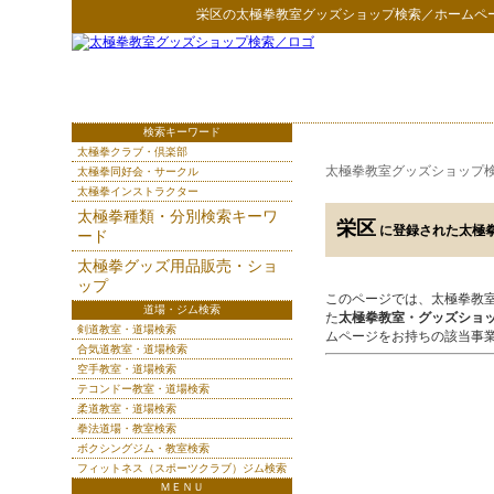
栄区
の
太極拳教室グッズショップ検索
／ホームペ
検索キーワード
太極拳クラブ・倶楽部
太極拳教室グッズショップ
太極拳同好会・サークル
太極拳インストラクター
太極拳種類・分別検索キーワ
栄区
に登録された太極
ード
太極拳グッズ用品販売・ショ
ップ
このページでは、太極拳教
道場・ジム検索
た
太極拳教室・グッズショ
剣道教室・道場検索
ムページをお持ちの該当事
合気道教室・道場検索
空手教室・道場検索
テコンドー教室・道場検索
柔道教室・道場検索
拳法道場・教室検索
ボクシングジム・教室検索
フィットネス（スポーツクラブ）ジム検索
ＭＥＮＵ