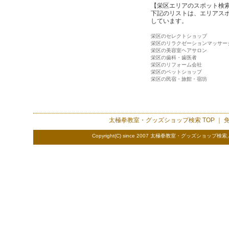
【栄区エリアのスポット検
下記のリストは、エリアス
しています。
栄区のセレクトショップ
栄区のリラクゼーションマッサー
栄区の美容室ヘアサロン
栄区の歯科・歯医者
栄区のリフォーム会社
栄区のペットショップ
栄区の民宿・旅館・宿坊
太極拳教室・グッズショップ検索
TOP ｜
Copyright(C) since 2007 太極拳教室・グッズショップ検索