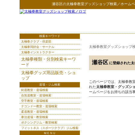
瀬谷区
の
太極拳教室グッズショップ検索
／ホームペ
検索キーワード
太極拳クラブ・倶楽部
太極拳教室グッズショップ
太極拳同好会・サークル
太極拳インストラクター
太極拳種類・分別検索キーワ
瀬谷区
に登録された太
ード
太極拳グッズ用品販売・ショ
ップ
このページでは、太極拳教
道場・ジム検索
れた
太極拳教室・グッズシ
剣道教室・道場検索
ームページをお持ちの該当
合気道教室・道場検索
空手教室・道場検索
テコンドー教室・道場検索
柔道教室・道場検索
拳法道場・教室検索
ボクシングジム・教室検索
フィットネス（スポーツクラブ）ジム検索
ＭＥＮＵ