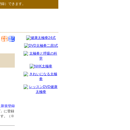
登録）できます。
に新規登録
庁
」に登録
ます。（※