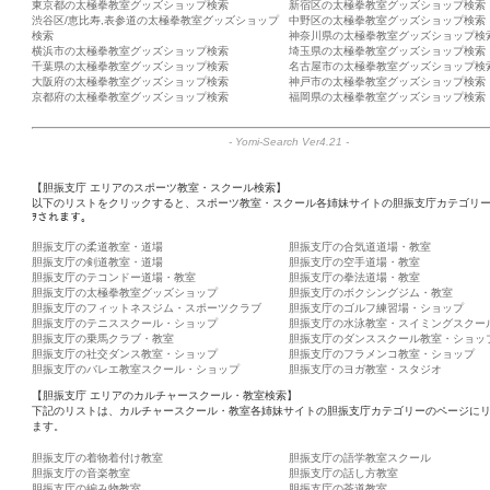
東京都の太極拳教室グッズショップ検索
新宿区の太極拳教室グッズショップ検索
渋谷区/恵比寿,表参道の太極拳教室グッズショップ
中野区の太極拳教室グッズショップ検索
検索
神奈川県の太極拳教室グッズショップ検
横浜市の太極拳教室グッズショップ検索
埼玉県の太極拳教室グッズショップ検索
千葉県の太極拳教室グッズショップ検索
名古屋市の太極拳教室グッズショップ検
大阪府の太極拳教室グッズショップ検索
神戸市の太極拳教室グッズショップ検索
京都府の太極拳教室グッズショップ検索
福岡県の太極拳教室グッズショップ検索
-
Yomi-Search Ver4.21
-
【胆振支庁 エリアのスポーツ教室・スクール検索】
以下のリストをクリックすると、スポーツ教室・スクール各姉妹サイトの胆振支庁カテゴリ
ｦされます。
胆振支庁の柔道教室・道場
胆振支庁の合気道道場・教室
胆振支庁の剣道教室・道場
胆振支庁の空手道場・教室
胆振支庁のテコンドー道場・教室
胆振支庁の拳法道場・教室
胆振支庁の太極拳教室グッズショップ
胆振支庁のボクシングジム・教室
胆振支庁のフィットネスジム・スポーツクラブ
胆振支庁のゴルフ練習場・ショップ
胆振支庁のテニススクール・ショップ
胆振支庁の水泳教室・スイミングスクー
胆振支庁の乗馬クラブ・教室
胆振支庁のダンススクール教室・ショッ
胆振支庁の社交ダンス教室・ショップ
胆振支庁のフラメンコ教室・ショップ
胆振支庁のバレエ教室スクール・ショップ
胆振支庁のヨガ教室・スタジオ
【胆振支庁 エリアのカルチャースクール・教室検索】
下記のリストは、カルチャースクール・教室各姉妹サイトの胆振支庁カテゴリーのページに
ます。
胆振支庁の着物着付け教室
胆振支庁の語学教室スクール
胆振支庁の音楽教室
胆振支庁の話し方教室
胆振支庁の編み物教室
胆振支庁の茶道教室