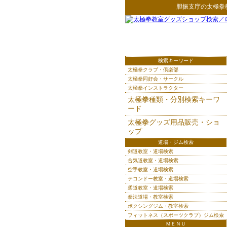
胆振支庁
の
太極拳
検索キーワード
太極拳クラブ・倶楽部
太極拳同好会・サークル
太極拳インストラクター
太極拳種類・分別検索キーワ
ード
太極拳グッズ用品販売・ショ
ップ
道場・ジム検索
剣道教室・道場検索
合気道教室・道場検索
空手教室・道場検索
テコンドー教室・道場検索
柔道教室・道場検索
拳法道場・教室検索
ボクシングジム・教室検索
フィットネス（スポーツクラブ）ジム検索
ＭＥＮＵ