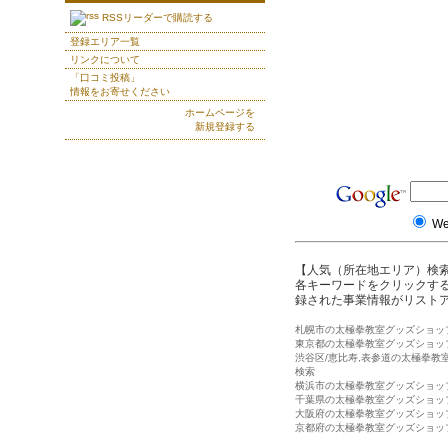
RSSリーダーで購読する
登録エリア一覧
リンクについて
「口コミ投稿」
情報をお寄せください
ホームページを
新規登録する
W
【人気（所在地エリア）検
各キーワードをクリックする
録された事業情報がリスト
札幌市の太極拳教室グッズショッ
東京都の太極拳教室グッズショッ
渋谷区/恵比寿,表参道の太極拳教
検索
横浜市の太極拳教室グッズショッ
千葉県の太極拳教室グッズショッ
大阪府の太極拳教室グッズショッ
京都府の太極拳教室グッズショッ