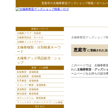
恵庭市
の
太極拳教室グッズショップ検索
／ホームペ
検索キーワード
太極拳クラブ・倶楽部
太極拳教室グッズショップ
太極拳同好会・サークル
太極拳インストラクター
太極拳種類・分別検索キーワ
恵庭市
に登録された太
ード
太極拳グッズ用品販売・ショ
ップ
このページでは、太極拳教
道場・ジム検索
れた
太極拳教室・グッズシ
剣道教室・道場検索
ームページをお持ちの該当
合気道教室・道場検索
空手教室・道場検索
テコンドー教室・道場検索
柔道教室・道場検索
拳法道場・教室検索
ボクシングジム・教室検索
フィットネス（スポーツクラブ）ジム検索
ＭＥＮＵ