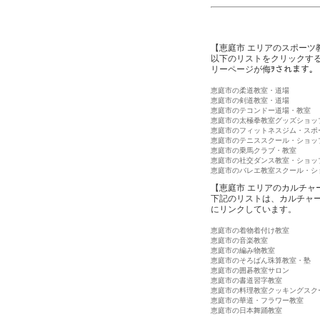
【恵庭市 エリアのスポーツ
以下のリストをクリックす
リーページが侮ｦされます。
恵庭市の柔道教室・道場
恵庭市の剣道教室・道場
恵庭市のテコンドー道場・教室
恵庭市の太極拳教室グッズショッ
恵庭市のフィットネスジム・スポ
恵庭市のテニススクール・ショッ
恵庭市の乗馬クラブ・教室
恵庭市の社交ダンス教室・ショッ
恵庭市のバレエ教室スクール・シ
【恵庭市 エリアのカルチャ
下記のリストは、カルチャ
にリンクしています。
恵庭市の着物着付け教室
恵庭市の音楽教室
恵庭市の編み物教室
恵庭市のそろばん珠算教室・塾
恵庭市の囲碁教室サロン
恵庭市の書道習字教室
恵庭市の料理教室クッキングスク
恵庭市の華道・フラワー教室
恵庭市の日本舞踊教室